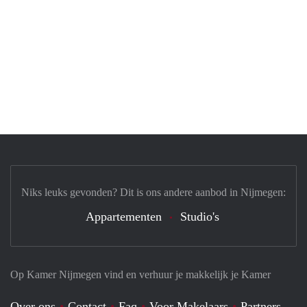
Niks leuks gevonden? Dit is ons andere aanbod in Nijmegen:
Appartementen
Studio's
Op Kamer Nijmegen vind en verhuur je makkelijk je Kamer
Over ons
Contact
Faq
Voor Makelaars
Partners