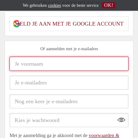
GRATIS AANMELDEN
OK!
We gebruiken
cookies
voor de beste service
MELD JE AAN MET JE GOOGLE ACCOUNT
Of aanmelden met je e-mailadres
Show
Met je aanmelding ga je akkoord met de
voorwaarden &