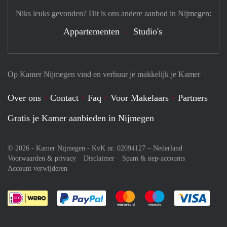
Niks leuks gevonden? Dit is ons andere aanbod in Nijmegen:
Appartementen
Studio's
Op Kamer Nijmegen vind en verhuur je makkelijk je Kamer
Over ons
Contact
Faq
Voor Makelaars
Partners
Gratis je Kamer aanbieden in Nijmegen
© 2026 - Kamer Nijmegen - KvK nr. 02094127 –
Nederland
Voorwaarden & privacy
Disclaimer
Spam & nep-accounts
Account verwijderen
Je rekent gemakkelijk af met Paypal
Je rekent gemakkelijk af met M
Je rekent gemakkelij
Je re