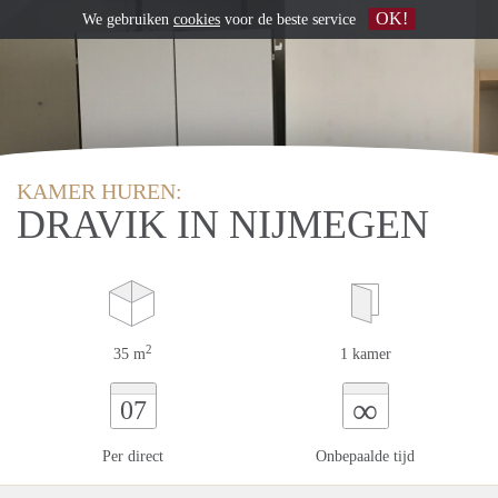
OK!
We gebruiken
cookies
voor de beste service
KAMER HUREN:
DRAVIK IN NIJMEGEN
2
35 m
1 kamer
∞
07
Per direct
Onbepaalde tijd