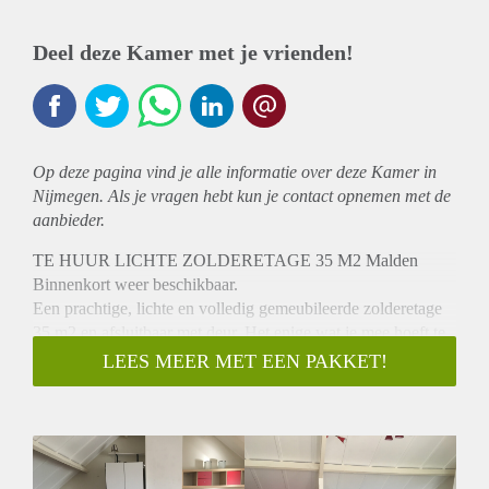
Deel deze Kamer met je vrienden!
Op deze pagina vind je alle informatie over deze Kamer in
Nijmegen. Als je vragen hebt kun je contact opnemen met de
aanbieder.
TE HUUR LICHTE ZOLDERETAGE 35 M2 Malden
Binnenkort weer beschikbaar.
Een prachtige, lichte en volledig gemeubileerde zolderetage
35 m2 en afsluitbaar met deur. Het enige wat je mee hoeft te
nemen is jouw bed en verder kan je de zolderverdieping
LEES MEER MET EEN PAKKET!
natuurlijk gezelliger maken met persoonlijke items. Aanwezig
zijn: koelkast, magnetron, vierpits gaskookstel, keukenblokje,
twee bureaus, twee kledingkasten, twee fauteuils en
salontafel, twee leren bureaustoelen, alle keukengerei o.a.
pannen en bestek (zie verder de beschikbare foto’s).Er is