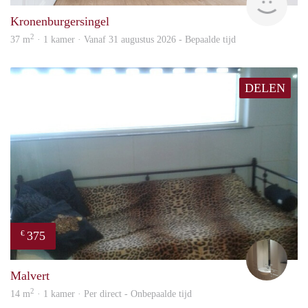
Kronenburgersingel
2
37 m
· 1 kamer · Vanaf 31 augustus 2026 - Bepaalde tijd
DELEN
375
€
mart
Malvert
2
14 m
· 1 kamer · Per direct - Onbepaalde tijd