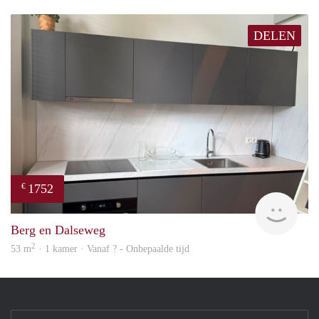
DELEN
1752
€
Next
Berg en Dalseweg
2
53 m
· 1 kamer · Vanaf ? - Onbepaalde tijd