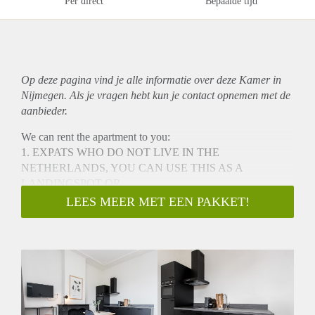
Per direct
Bepaalde tijd
Op deze pagina vind je alle informatie over deze Kamer in
Nijmegen. Als je vragen hebt kun je contact opnemen met de
aanbieder.
We can rent the apartment to you:
1. EXPATS WHO DO NOT LIVE IN THE
NETHERLANDS, YOU CAN USE THIS AS A
LANDINGSPOT OR
2. URGENT REASON SUCH AS A DIVORCE and need
LEES MEER MET EEN PAKKET!
to live close to you children
This beautiful and spacious mansion is located in Nijmegen
on the Kronenburgersingel. There are 6 brand new shortstay
apartments in the building The house was built in 1897 and
fully renovated in 2024.
Hip living in Nijmegen. That's possible in this area.
Kronenburgersingel is located in the City Center area.