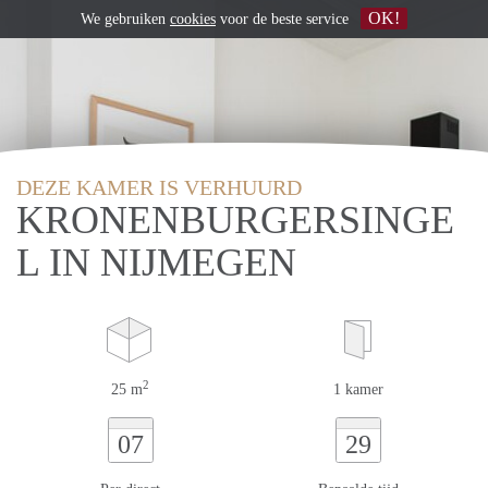
OK!
We gebruiken
cookies
voor de beste service
DEZE KAMER IS VERHUURD
KRONENBURGERSINGE
L IN NIJMEGEN
2
25 m
1 kamer
07
29