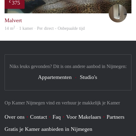
375
€
mart
Malvert
2
14 m
· 1 kamer · Per direct - Onbepaalde tijd
Niks leuks gevonden? Dit is ons andere aanbod in Nijmegen:
Appartementen
Studio's
Op Kamer Nijmegen vind en verhuur je makkelijk je Kamer
Over ons
Contact
Faq
Voor Makelaars
Partners
Gratis je Kamer aanbieden in Nijmegen