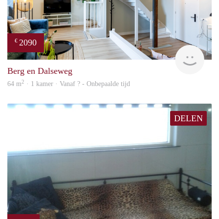
2090
€
Next
Berg en Dalseweg
2
64 m
· 1 kamer · Vanaf ? - Onbepaalde tijd
DELEN