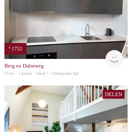
1752
€
Next
Berg en Dalseweg
2
53 m
· 1 kamer · Vanaf ? - Onbepaalde tijd
DELEN