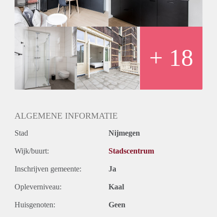
The house is easily accessible with many amenities nearby.
Situated within walking distance of the center of Nijmegen,
walking distance from a supermarket and walking distance
from a train station. In addition, the nearest exit road in the
vicinity is only an 8-minute drive away.
+ 18
ALGEMENE INFORMATIE
Stad
Nijmegen
Wijk/buurt:
Stadscentrum
Inschrijven gemeente:
Ja
Opleverniveau:
Kaal
Huisgenoten:
Geen