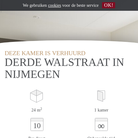
OK!
We gebruiken
cookies
voor de beste service
DEZE KAMER IS VERHUURD
DERDE WALSTRAAT IN
NIJMEGEN
2
24 m
1 kamer
∞
10