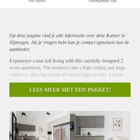
Per direct
Onbepaalde tijd
Op deze pagina vind je alle informatie over deze Kamer in
Nijmegen. Als je vragen hebt kun je contact opnemen met de
aanbieder.
Experience a true loft living with this carefully designed 2
room apartment. The residence has a high ceiling and large
windows, allowing plenty of natural light to enter. Luxury
bathroom and well-equipped kitchen. The spacious loft is
fully furnished.
LEES MEER MET EEN PAKKET!
The apartments are centrally located, only a 8 minute walk
from 's-Hertogenbosch central station. This one-bedroom
apartment provide the comfort and convenience of living in a
home away from home.
Ideal for one or two occupants, the apartment feature a
beautiful open kitchen and dining area, comfortable living
and working space, and a double bed to relax at the end of a