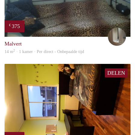
375
€
mart
Malvert
2
14 m
· 1 kamer · Per direct - Onbepaalde tijd
DELEN