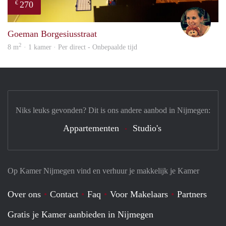
270
€
Anna
Goeman Borgesiusstraat
2
8 m
· 1 kamer · Per direct - Onbepaalde tijd
Niks leuks gevonden? Dit is ons andere aanbod in Nijmegen:
Appartementen
Studio's
Op Kamer Nijmegen vind en verhuur je makkelijk je Kamer
Over ons
Contact
Faq
Voor Makelaars
Partners
Gratis je Kamer aanbieden in Nijmegen