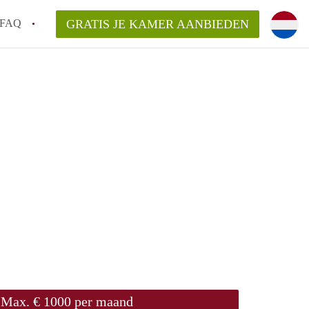
FAQ
GRATIS JE KAMER AANBIEDEN
en!
van KamerNijmegen?
aarsvergoeding/bemiddelingsvergoeding?
elijk voor de aangeboden Kamer / Kamers
Max. € 1000 per maand