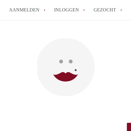
AANMELDEN
INLOGGEN
GEZOCHT
How to translate KamerNijmeg
Wat is KamerNijmegen?
Wat is de privacyverklaring 
Berekent KamerNijmegen makel
Is KamerNijmegen verantwoord
in Nijmegen?
Alle veelgestelde vragen