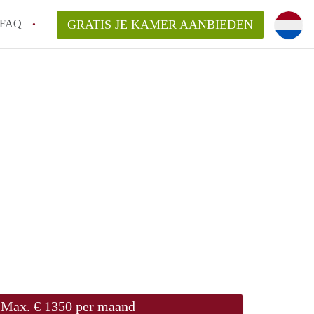
FAQ
GRATIS JE KAMER AANBIEDEN
en!
van KamerNijmegen?
aarsvergoeding/bemiddelingsvergoeding?
elijk voor de aangeboden Kamer / Kamers
Max. € 1350 per maand