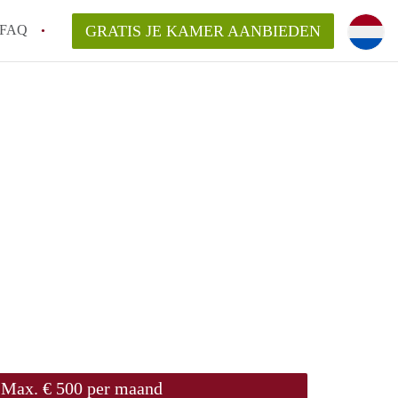
FAQ
GRATIS JE KAMER AANBIEDEN
en!
van KamerNijmegen?
aarsvergoeding/bemiddelingsvergoeding?
elijk voor de aangeboden Kamer / Kamers
Max. € 500 per maand