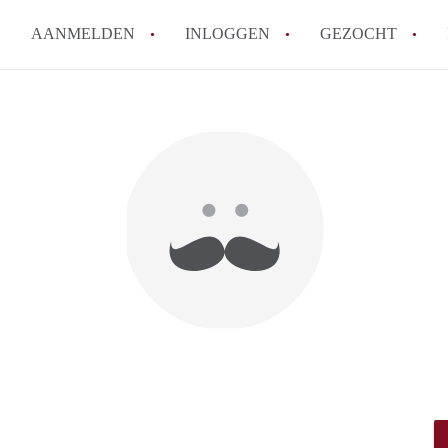
AANMELDEN
INLOGGEN
GEZOCHT
How to translate KamerNijmeg
Wat is KamerNijmegen?
Wat is de privacyverklaring 
Berekent KamerNijmegen makel
Is KamerNijmegen verantwoord
in Nijmegen?
Alle veelgestelde vragen