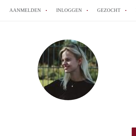
AANMELDEN
INLOGGEN
GEZOCHT
How to translate KamerNijmeg
Wat is KamerNijmegen?
Wat is de privacyverklaring 
Berekent KamerNijmegen makel
Is KamerNijmegen verantwoord
in Nijmegen?
Alle veelgestelde vragen