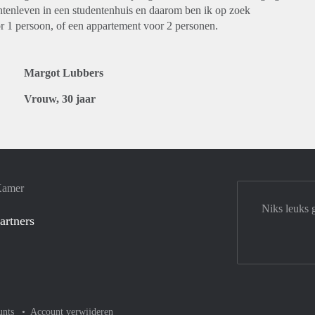
entenleven in een studentenhuis en daarom ben ik op zoek
or 1 persoon, of een appartement voor 2 personen.
Margot Lubbers
Vrouw, 30 jaar
Kamer
Niks leuks 
artners
unts
Account verwijderen