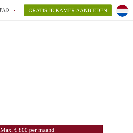
FAQ
GRATIS JE KAMER AANBIEDEN
en!
van KamerNijmegen?
aarsvergoeding/bemiddelingsvergoeding?
elijk voor de aangeboden Kamer / Kamers
Max. € 800 per maand