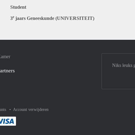
Student
e
3
jaars Geneeskunde (UNIVERSITEIT)
Kamer
Niks leuks 
artners
unts
Account verwijderen
met Paypal
kelijk af met Mastercard
ent gemakkelijk af met Meastro
Je rekent gemakkelijk af met Visa