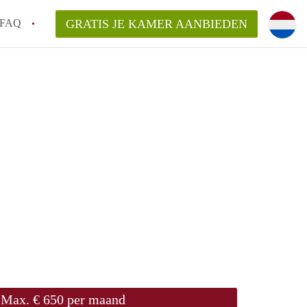
FAQ
GRATIS JE KAMER AANBIEDEN
en!
van KamerNijmegen?
aarsvergoeding/bemiddelingsvergoeding?
elijk voor de aangeboden Kamer / Kamers
Max. € 650 per maand