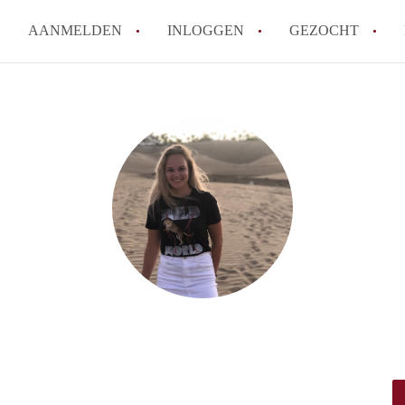
AANMELDEN
INLOGGEN
GEZOCHT
How to translate KamerNijmeg
Wat is KamerNijmegen?
Wat is de privacyverklaring 
Berekent KamerNijmegen makel
Is KamerNijmegen verantwoord
in Nijmegen?
Alle veelgestelde vragen