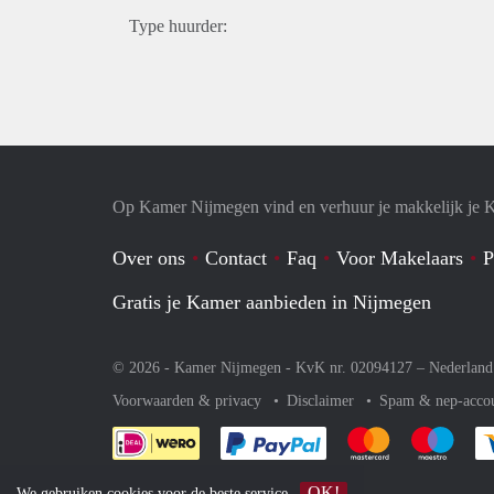
Type huurder:
Op Kamer Nijmegen vind en verhuur je makkelijk je 
Over ons
Contact
Faq
Voor Makelaars
P
Gratis je Kamer aanbieden in Nijmegen
© 2026 - Kamer Nijmegen - KvK nr. 02094127 –
Nederland
Voorwaarden & privacy
Disclaimer
Spam & nep-acco
Je rekent gemakkelijk af 
Je rekent gemak
Je rek
OK!
We gebruiken
cookies
voor de beste service