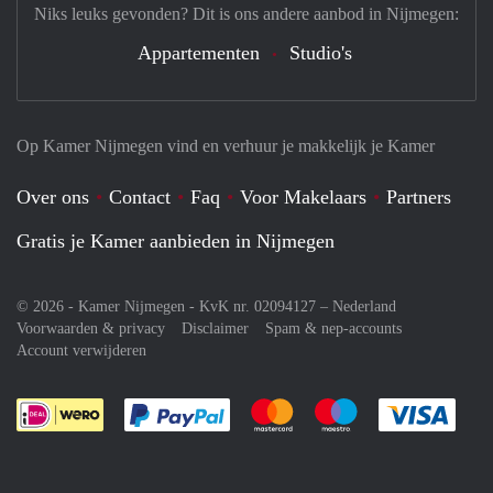
Niks leuks gevonden? Dit is ons andere aanbod in Nijmegen:
Appartementen
Studio's
Op Kamer Nijmegen vind en verhuur je makkelijk je Kamer
Over ons
Contact
Faq
Voor Makelaars
Partners
Gratis je Kamer aanbieden in Nijmegen
© 2026 - Kamer Nijmegen - KvK nr. 02094127 –
Nederland
Voorwaarden & privacy
Disclaimer
Spam & nep-accounts
Account verwijderen
Je rekent gemakkelijk af met Paypal
Je rekent gemakkelijk af met M
Je rekent gemakkelij
Je re