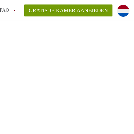
FAQ
GRATIS JE KAMER AANBIEDEN
en!
van KamerNijmegen?
aarsvergoeding/bemiddelingsvergoeding?
elijk voor de aangeboden Kamer / Kamers