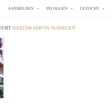
AANMELDEN
INLOGGEN
GEZOCHT
How to translate KamerNijmeg
BUURT
HAZENKAMP IN NIJMEGEN
Wat is KamerNijmegen?
Wat is de privacyverklaring 
Berekent KamerNijmegen makel
Is KamerNijmegen verantwoord
in Nijmegen?
Alle veelgestelde vragen
Leo