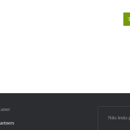
Kamer
Niks leuks 
artners