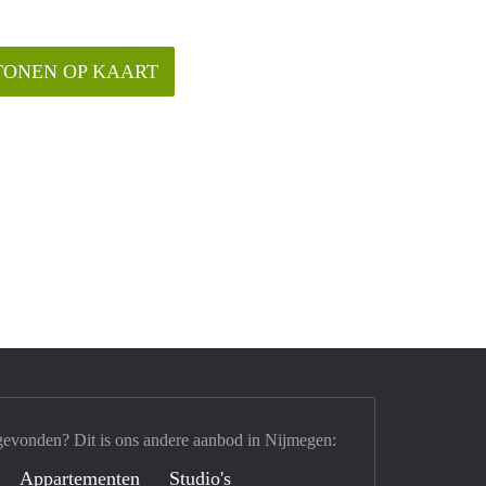
TONEN OP KAART
gevonden? Dit is ons andere aanbod in Nijmegen:
Appartementen
Studio's