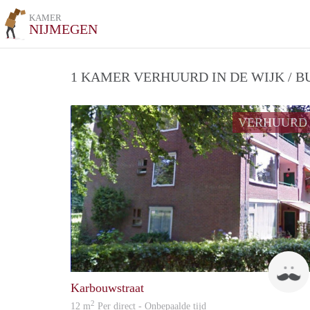
KAMER
NIJMEGEN
1 KAMER VERHUURD IN DE WIJK / 
VERHUURD
Karbouwstraat
2
12 m
Per direct - Onbepaalde tijd