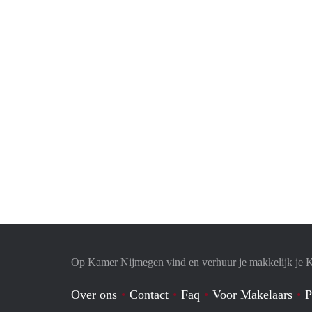
Op Kamer Nijmegen vind en verhuur je makkelijk je 
Over ons
Contact
Faq
Voor Makelaars
P