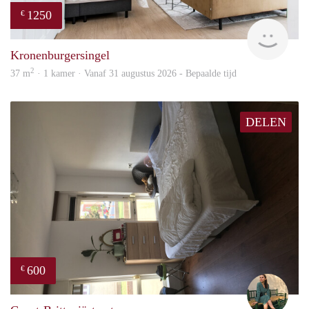
1250
€
Next
Kronenburgersingel
2
37 m
· 1 kamer · Vanaf 31 augustus 2026 - Bepaalde tijd
DELEN
600
€
Sara