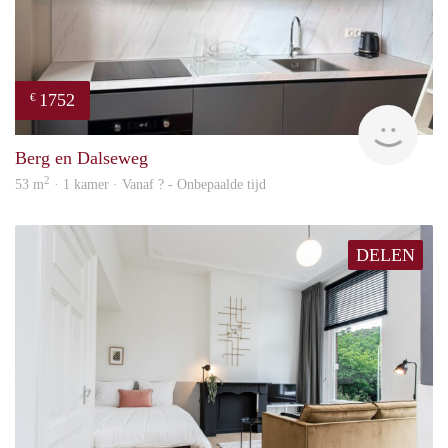
1752
€
Next
Berg en Dalseweg
2
53 m
· 1 kamer · Vanaf ? - Onbepaalde tijd
DELEN