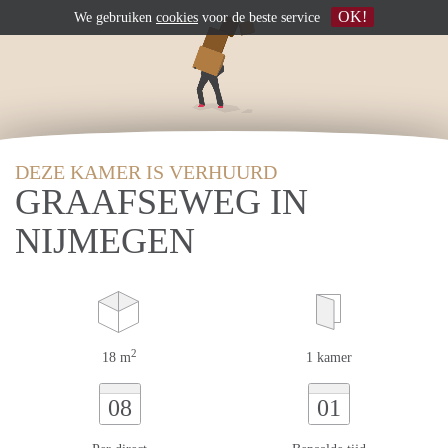
OK!
We gebruiken
cookies
voor de beste service
DEZE KAMER IS VERHUURD
GRAAFSEWEG IN
NIJMEGEN
2
18 m
1 kamer
08
01