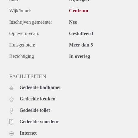
-Eenpersoonsbed
-Wasbak
Wijk/buurt:
Centrum
-Mini Koelkast
Inschrijven gemeente:
Nee
-Wasmand
-Bureau + stoel
Opleverniveau:
Gestoffeerd
Ben je geïnteresseerd? Stuur dan een privéberichtje naar mij
Inschrijven op dit adres is niet mogelijk.
Huisgenoten:
Meer dan 5
Bezichtiging
In overleg
FACILITEITEN
Gedeelde badkamer
Gedeelde keuken
Gedeelde toilet
Gedeelde voordeur
Internet