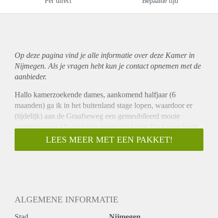
Per direct
Bepaalde tijd
Op deze pagina vind je alle informatie over deze Kamer in
Nijmegen. Als je vragen hebt kun je contact opnemen met de
aanbieder.
Hallo kamerzoekende dames, aankomend halfjaar (6
maanden) ga ik in het buitenland stage lopen, waardoor er
(tijdelijk) aan de Graafseweg een gemeubileerd mooie
souterrain van 18 vierkante meter vrij komt. De kamer heeft
een eigen wastafel en de huur bedraagt € 400,00 incl.
LEES MEER MET EEN PAKKET!
Het is een gerenoveerd huis waarin alles nieuw is. Wij delen
met z’n allen een badkamer, twee wc’s, keuken, voortuintje,
grote achtertuin en een schuur. Het huis bevindt zich op max
5 minuten van het centrum af en 10 minuten fietsen naar
HAN/universiteit. Wij wonen hier met 7 meiden.
ALGEMENE INFORMATIE
Deze kamer wordt gemeubileerd geleverd.
In deze kamer bevindt zich:
Stad
Nijmegen