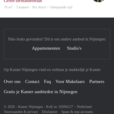
Groot-Brittaniëstraat
2
76 m
· 3 kamers · Per direct - Onbepaalde tijd
Niks leuks gevonden? Dit is ons andere aanbod in Nijmegen:
Appartementen
Studio's
Op Kamer Nijmegen vind en verhuur je makkelijk je Kamer
Over ons
Contact
Faq
Voor Makelaars
Partners
Gratis je Kamer aanbieden in Nijmegen
© 2026 - Kamer Nijmegen - KvK nr. 02094127 –
Nederland
Voorwaarden & privacy
Disclaimer
Spam & nep-accounts