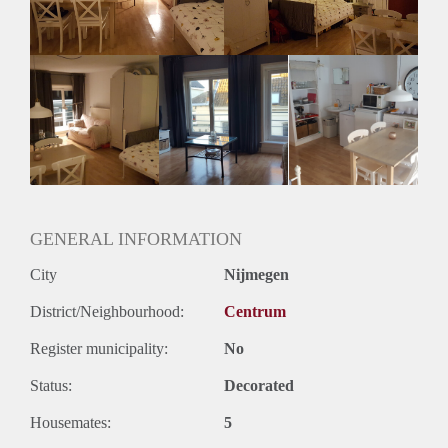
gebruik! Op de kamer zijn ook een wasbak en 2
inbouwkasten te vinden. De kosten bedragen 460 euro ( incl.
g/w/l) waar nog een kleine prijs bij komt voor het internet en
voor de huur van de vaatwasser.
Klinkt het voor jou als muziek in de oren om na het stappen
naar huis te kunnen rollen en de perfecte locatie te hebben
tijdens de Nijmeegse vierdaagse? Reageer en misschien word
je dan uitgenodigd tijdens de kijkavond.
GENERAL INFORMATION
City
Nijmegen
District/Neighbourhood:
Centrum
Register municipality:
No
Status:
Decorated
Housemates:
5