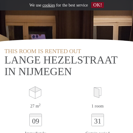
OK!
We use
cookies
for the best service
THIS ROOM IS RENTED OUT
LANGE HEZELSTRAAT
IN NIJMEGEN
2
27 m
1 room
09
31