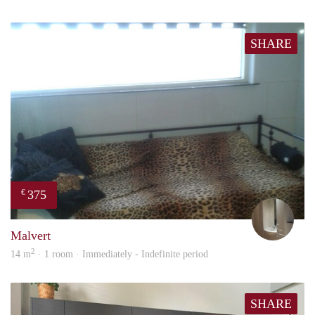
SHARE
375
€
mart
Malvert
2
14 m
· 1 room · Immediately - Indefinite period
SHARE