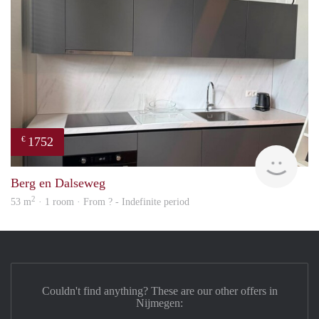
1752
€
Next
Berg en Dalseweg
2
53 m
· 1 room · From ? - Indefinite period
Couldn't find anything? These are our other offers in
Nijmegen: