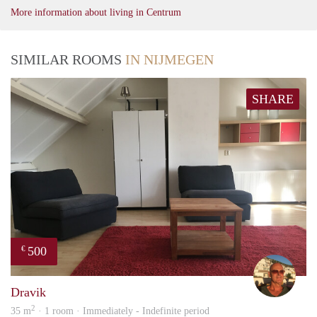
More information about living in Centrum
SIMILAR ROOMS
IN NIJMEGEN
SHARE
500
€
Mart
Dravik
2
35 m
· 1 room · Immediately - Indefinite period