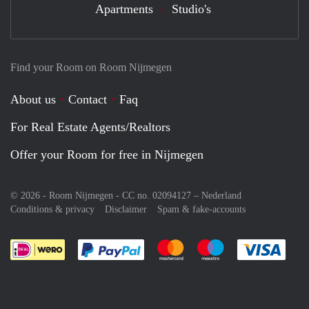
Apartments
Studio's
Find your Room on Room Nijmegen
About us
Contact
Faq
For Real Estate Agents/Realtors
Offer your Room for free in Nijmegen
© 2026 - Room Nijmegen - CC no. 02094127 –
Nederland
Conditions & privacy
Disclaimer
Spam & fake-accounts
Pay easily with :payment method
Pay easily with :payment meth
Pay easily with :pay
Pay e