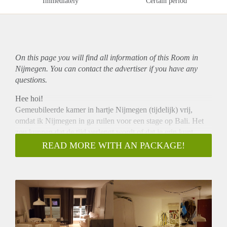
Immediately
Certain period
On this page you will find all information of this Room in
Nijmegen. You can contact the advertiser if you have any
questions.
Hee hoi!
Gemeubileerde kamer in hartje Nijmegen (tijdelijk) vrij,
omdat ik Nijmegen in ga ruilen voor een stage op Bali. Het
zou kunnen dat de tijd verlengt wordt of dat je erin kunt
blijven!
READ MORE WITH AN PACKAGE!
Het is een mooie, ruime en lichte kamer in het leukste straatje
van Nijmegen: De lange Hezelstraat! Door de leuke locatie
ben je dicht bij de winkels en supermarkten en is het
ongeveer 15 min. Fietsen naar de han/uni. De kamer is 27m2
en de douche, keuken en toilet deel je met de andere
huisgenoten. We delen een vaatwasser en wasmachine en in
de kamer staan een koelkast, vriezer en magnetron voor eigen