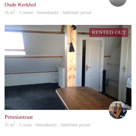
Oude Kerkhof
2
26 m
· 3 rooms · Immediately - Indefinite period
RENTED OUT
Esthe
Petuniastraat
2
35 m
· 1 room · Immediately - Indefinite period