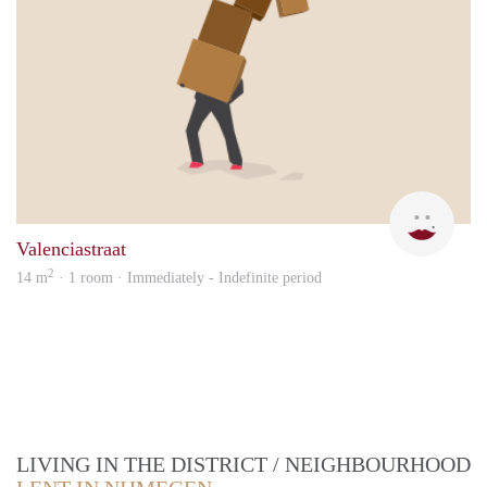
Mich
Valenciastraat
2
14 m
· 1 room · Immediately - Indefinite period
LIVING IN THE DISTRICT / NEIGHBOURHOOD