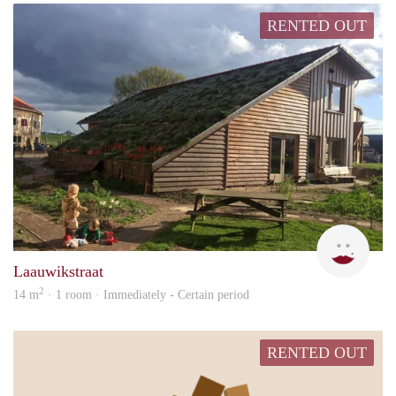
RENTED OUT
Finja
Laauwikstraat
2
14 m
· 1 room · Immediately - Certain period
RENTED OUT