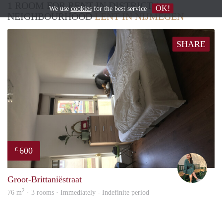
1 ROOM FOR RENT IN DISTRICT /
OK!
We use
cookies
for the best service
NEIGHBOURHOOD
LENT IN NIJMEGEN
SHARE
600
€
Sara
Groot-Brittaniëstraat
2
76 m
· 3 rooms · Immediately - Indefinite period