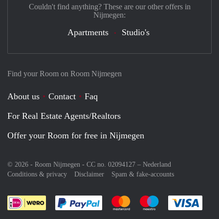
Couldn't find anything? These are our other offers in
Nijmegen:
Apartments
Studio's
Find your Room on Room Nijmegen
About us
Contact
Faq
For Real Estate Agents/Realtors
Offer your Room for free in Nijmegen
© 2026 - Room Nijmegen - CC no. 02094127 –
Nederland
Conditions & privacy
Disclaimer
Spam & fake-accounts
Pay easily with :payment method
Pay easily with :payment meth
Pay easily with :pay
Pay e