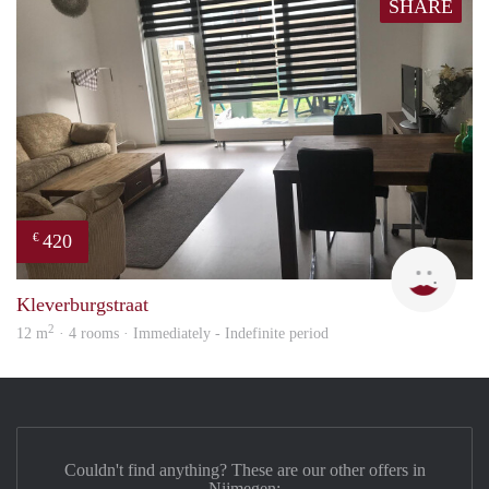
SHARE
420
€
Tugb
Kleverburgstraat
2
12 m
· 4 rooms · Immediately - Indefinite period
Couldn't find anything? These are our other offers in
Nijmegen: