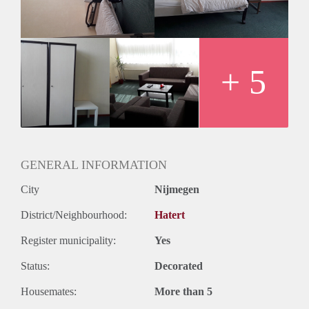
- supersnel internet 500 Mb snelheid;
- wasmachine.
De Universiteit en de Han zijn op 10 minuten fietsafstand.
Het centrum is op 15 minuten fietsafstand. Voor de deur
bevindt zich een bushalte. Een ideale locatie dus!
+ 5
Je bent van harte welkom voor een vrijblijvende bezichtiging.
De koffie staat warm voor je klaar!
GENERAL INFORMATION
City
Nijmegen
District/Neighbourhood:
Hatert
Register municipality:
Yes
Status:
Decorated
Housemates:
More than 5