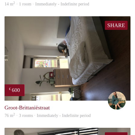
2
14 m
· 1 room · Immediately - Indefinite period
SHARE
600
€
Sara
Groot-Brittaniëstraat
2
76 m
· 3 rooms · Immediately - Indefinite period