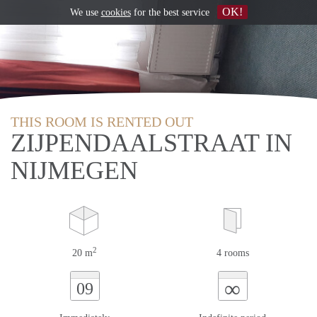
OK!
We use
cookies
for the best service
THIS ROOM IS RENTED OUT
ZIJPENDAALSTRAAT IN
NIJMEGEN
2
20 m
4 rooms
∞
09