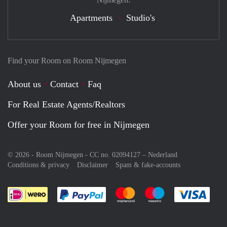
Apartments
Studio's
Find your Room on Room Nijmegen
About us
Contact
Faq
For Real Estate Agents/Realtors
Offer your Room for free in Nijmegen
© 2026 - Room Nijmegen - CC no. 02094127 –
Nederland
Conditions & privacy
Disclaimer
Spam & fake-accounts
Pay easily with :payment method
Pay easily with :payment meth
Pay easily with :pay
Pay e