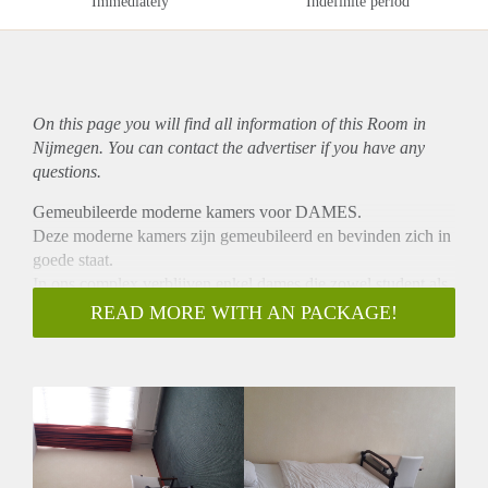
Immediately
Indefinite period
On this page you will find all information of this Room in
Nijmegen. You can contact the advertiser if you have any
questions.
Gemeubileerde moderne kamers voor DAMES.
Deze moderne kamers zijn gemeubileerd en bevinden zich in
goede staat.
In ons complex verblijven enkel dames die zowel student als
werkende zijn.
READ MORE WITH AN PACKAGE!
Bij ons in het gebouw hangt er een gezellige sfeer en
tegelijkertijd is er voldoende rust te vinden.
Er bevinden zich:
- 4 keukens met nieuwe apparatuur;
- 7 toiletten;
- 5 douches;
- woonkamer met televisie met 100 kanalen;